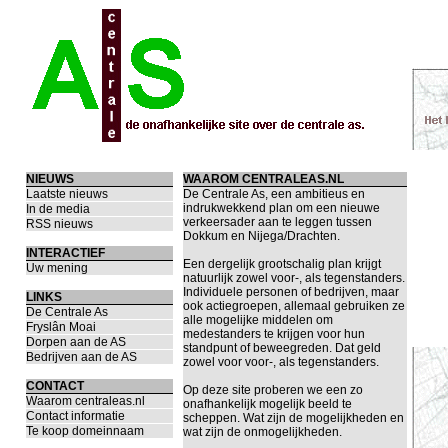
NIEUWS
WAAROM CENTRALEAS.NL
Laatste nieuws
De Centrale As, een ambitieus en
indrukwekkend plan om een nieuwe
In de media
verkeersader aan te leggen tussen
RSS nieuws
Dokkum en Nijega/Drachten.
INTERACTIEF
Een dergelijk grootschalig plan krijgt
Uw mening
natuurlijk zowel voor-, als tegenstanders.
Individuele personen of bedrijven, maar
LINKS
ook actiegroepen, allemaal gebruiken ze
De Centrale As
alle mogelijke middelen om
Fryslân Moai
medestanders te krijgen voor hun
Dorpen aan de AS
standpunt of beweegreden. Dat geld
Bedrijven aan de AS
zowel voor voor-, als tegenstanders.
CONTACT
Op deze site proberen we een zo
Waarom centraleas.nl
onafhankelijk mogelijk beeld te
Contact informatie
scheppen. Wat zijn de mogelijkheden en
Te koop domeinnaam
wat zijn de onmogelijkheden.