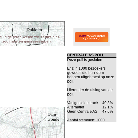
CENTRALE AS POLL
Deze poll is gesloten.
Er zijn 1000 bezoekers
geweest die hun stem
hebben uitgebracht op onze
poll.
Hieronder de uislag van de
poll.
Vastgestelde tracé
40.3%
Alternatief
12.1%
Geen Centrale AS
47.6%
Aantal stemmen: 1000