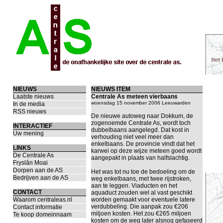
NIEUWS
NIEUWS ITEM
Laatste nieuws
Centrale As meteen vierbaans
woensdag 15 november 2006 Leeuwarden
In de media
RSS nieuws
De nieuwe autoweg naar Dokkum, de
zogenoemde Centrale As, wordt toch
INTERACTIEF
dubbelbaans aangelegd. Dat kost in
Uw mening
verhouding niet veel meer dan
enkelbaans. De provincie vindt dat het
LINKS
karwei op deze wijze meteen goed wordt
De Centrale As
aangepakt in plaats van halfslachtig.
Fryslân Moai
Dorpen aan de AS
Het was tot nu toe de bedoeling om de
Bedrijven aan de AS
weg enkelbaans, met twee rijstroken,
aan te leggen. Viaducten en het
CONTACT
aquaduct zouden wel al vast geschikt
Waarom centraleas.nl
worden gemaakt voor eventuele latere
verdubbeling. Die aanpak zou €206
Contact informatie
miljoen kosten. Het zou €265 miljoen
Te koop domeinnaam
kosten om de weg later alsnog gefaseerd