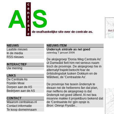
NIEUWS
NIEUWS ITEM
Laatste nieuws
Undersyk sintrale as net goed
zaterdag 7 januari 2006
In de media
RSS nieuws
De aksjegroep 'Donia Weg Centrale As'
út Damwâld fielt him net serieus naam
INTERACTIEF
troch de provinsje. De aksjegroep hie in
Uw mening
alternatyf trajekt betocht foar de
ûntslutingsdyk tusken Dokkum en de
LINKS
Wâldwei, de 'Centraalste As'.
De Centrale As
Fryslân Moai
De provinsje hie tasein ûndersyk te
Dorpen aan de AS
dwaan nei de helberens fan dat plan,
Bedrijven aan de AS
mar neffens de aksjegroep is dat
ûndersyk net goed útfierd. Al nei twa
CONTACT
moanne makke it projektburo bekend dat
Waarom centraleas.nl
de 'Centraalste As' gjin opsje is.
Bron:
Omrop Fryslân...
Contact informatie
Te koop domeinnaam