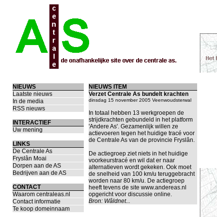
NIEUWS
NIEUWS ITEM
Laatste nieuws
Verzet Centrale As bundelt krachten
dinsdag 15 november 2005 Veenwoudsterwal
In de media
RSS nieuws
In totaal hebben 13 werkgroepen de
strijdkrachten gebundeld in het platform
INTERACTIEF
'Andere As'. Gezamenlijk willen ze
Uw mening
actievoeren tegen het huidige tracé voor
de Centrale As van de provincie Fryslân.
LINKS
De Centrale As
De actiegroep ziet niets in het huidige
Fryslân Moai
voorkeurstracé en wil dat er naar
Dorpen aan de AS
alternatieven wordt gekeken. Ook moet
Bedrijven aan de AS
de snelheid van 100 km/u teruggebracht
worden naar 80 km/u. De actiegroep
CONTACT
heeft tevens de site www.andereas.nl
Waarom centraleas.nl
opgericht voor discussie online.
Bron:
Wâldnet...
Contact informatie
Te koop domeinnaam