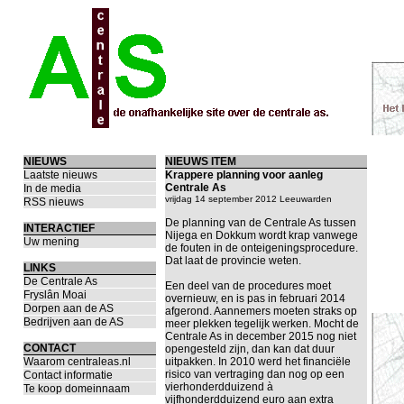
NIEUWS
NIEUWS ITEM
Laatste nieuws
Krappere planning voor aanleg
Centrale As
In de media
vrijdag 14 september 2012 Leeuwarden
RSS nieuws
De planning van de Centrale As tussen
INTERACTIEF
Nijega en Dokkum wordt krap vanwege
Uw mening
de fouten in de onteigeningsprocedure.
Dat laat de provincie weten.
LINKS
De Centrale As
Een deel van de procedures moet
Fryslân Moai
overnieuw, en is pas in februari 2014
Dorpen aan de AS
afgerond. Aannemers moeten straks op
Bedrijven aan de AS
meer plekken tegelijk werken. Mocht de
Centrale As in december 2015 nog niet
CONTACT
opengesteld zijn, dan kan dat duur
Waarom centraleas.nl
uitpakken. In 2010 werd het financiële
risico van vertraging dan nog op een
Contact informatie
vierhonderdduizend à
Te koop domeinnaam
vijfhonderdduizend euro aan extra